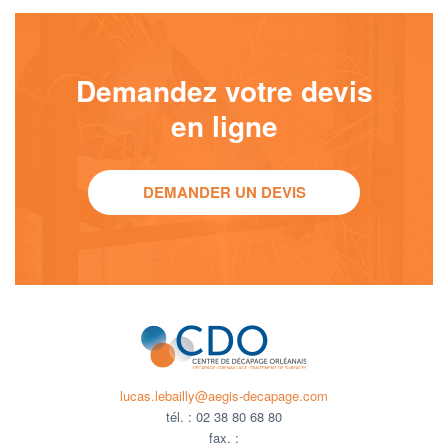
Demandez votre devis
en ligne
DEMANDER UN DEVIS
lucas.lebailly@aegis-decapage.com
tél. :
02 38 80 68 80
fax. :