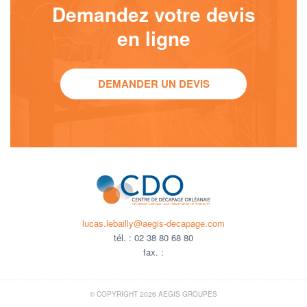
Demandez votre devis
en ligne
DEMANDER UN DEVIS
lucas.lebailly@aegis-decapage.com
tél. :
02 38 80 68 80
fax. :
© COPYRIGHT 2026 AEGIS GROUPES