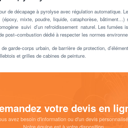
our de décapage à pyrolyse avec régulation automatique. Le
 (époxy, mixte, poudre, liquide, cataphorèse, bâtiment…) 
omogène suivi d’un refroidissement naturel. Les fumées i
e post–combustion dédié à respecter les normes environne
e garde-corps urbain, de barrière de protection, d’éléments 
lebtois et grilles de cabines de peinture.
emandez votre devis en lig
ous avez besoin d'information ou d'un devis personnalisé
Notre équipe est à votre disposition.